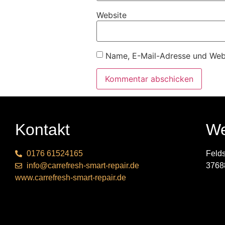
Website
Name, E-Mail-Adresse und Webs
Kontakt
We
0176 61524165
Feld
info@carrefresh-smart-repair.de
3768
www.carrefresh-smart-repair.de